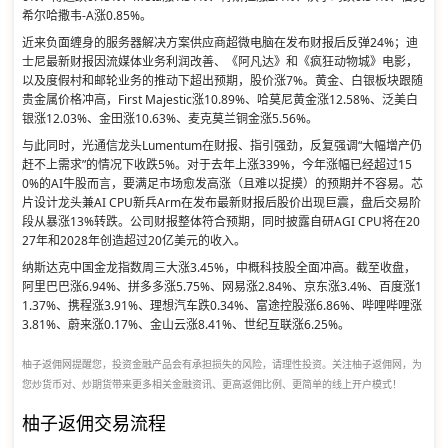
希尔哈撒韦-A涨0.85%。
近来负面缠身的服务器解决方案供应商超微电脑在发布财报后反弹24%；迪
士尼最新财报因流媒体业务利润改善、《阿凡达》和《疯狂动物城》电影，
以及度假村和邮轮业务的推动下超出预期，股价涨7%。黄金、白银板块跟随
贵金属价格冲高，First Majestic涨10.89%、哈莫尼黄金涨12.58%、泛美白
银涨12.03%、金田涨10.63%、麦克莫兰铜金涨5.56%。
与此同时，光通信龙头Lumentum在财报、指引强劲，反复强调“大幅增产仍
赶不上需求”的情况下收跌5%。对于去年上涨339%，今年涨幅已经超过15
0%的AI牛股而言，要满足市场愈发高涨（且难以捉摸）的预期并不容易。芯
片设计龙头兼AI CPU新兵Arm在发布最新财报后股价出现巨震，盘后交易阶
段从暴涨13%转跌。公司财报整体符合预期，同时披露自研AGI CPU将在20
27年和2028年创造超过20亿美元的收入。
纳斯达克中国金龙指数周三大涨3.45%，中概科技股全面冲高。截至收盘，
阿里巴巴涨6.94%、拼多多涨5.75%、网易涨2.84%、京东涨3.4%、百度涨1
1.37%、携程涨3.91%、理想汽车跌0.34%、富途控股涨6.86%、哔哩哔哩涨
3.81%、蔚来涨0.17%、金山云涨8.41%、世纪互联涨6.25%。
柚子返佣网提醒您，投资金融产品会有承担损失的风险，请理性投资。关注柚子返佣网，为
您炒货币对、炒期货带来更多相关金融资讯、更高返佣比例、更简单的线上开户模式！
柚子返佣交易流程