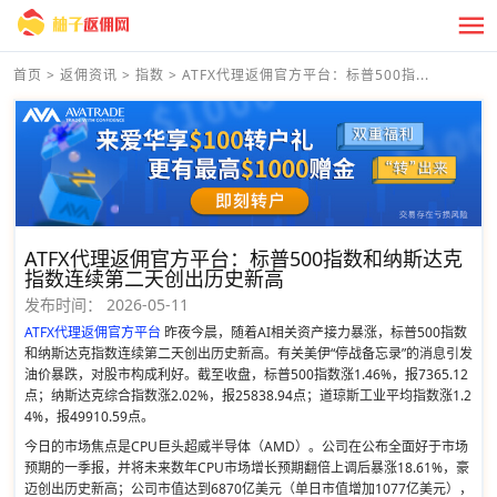
首页
>
返佣资讯
>
指数
>
ATFX代理返佣官方平台：标普500指...
ATFX代理返佣官方平台：标普500指数和纳斯达克
指数连续第二天创出历史新高
发布时间：
2026-05-11
ATFX代理返佣官方平台
昨夜今晨，随着AI相关资产接力暴涨，标普500指数
和纳斯达克指数连续第二天创出历史新高。有关美伊“停战备忘录”的消息引发
油价暴跌，对股市构成利好。截至收盘，标普500指数涨1.46%，报7365.12
点；纳斯达克综合指数涨2.02%，报25838.94点；道琼斯工业平均指数涨1.2
4%，报49910.59点。
今日的市场焦点是CPU巨头超威半导体（AMD）。公司在公布全面好于市场
预期的一季报，并将未来数年CPU市场增长预期翻倍上调后暴涨18.61%，豪
迈创出历史新高；公司市值达到6870亿美元（单日市值增加1077亿美元），