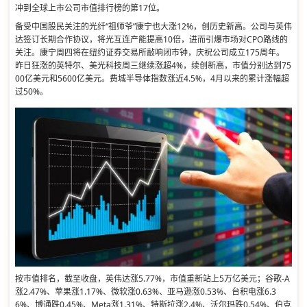
冲到全球上市公司市值排行榜的第17位。
备受中国股民关注的光纤“祖师爷”康宁也大涨12%，创历史新高。公司与英伟
达签订长期合作协议，将光互连产能提高10倍，进而引爆市场对CPO路线的
关注。康宁周四将在纽约证券交易所敲响闭市钟，庆祝公司成立175周年。
昨日狂涨的英特尔、美光科技周三继续涨超4%，续创新高，市值分别达到75
00亿美元和5600亿美元。费城半导体指数涨近4.5%，4月以来的累计涨幅超
过50%。
按市值排名，截至收盘，英伟达涨5.77%，市值重新站上5万亿美元；谷歌-A
涨2.47%、苹果涨1.17%、微软涨0.63%、亚马逊涨0.53%、台积电涨6.3
6%、博通跌0.45%、Meta涨1.31%、特斯拉涨2.4%、沃尔玛跌0.54%、伯克