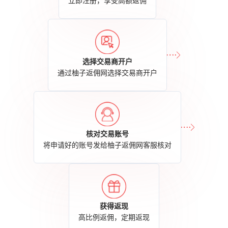
立即注册，享受高额返佣
选择交易商开户
通过柚子返佣网选择交易商开户
核对交易账号
将申请好的账号发给柚子返佣网客服核对
获得返现
高比例返佣，定期返现