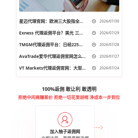
星迈代理官网：欧洲三大股指全线上涨CAC40指数较前一交易日上涨
2026/07/30
Exness 代理返佣平台？美光 三星 SK海力士目前受益于DRAM价格的同一轮上涨
2026/07/29
TMGM代理返佣平台：日经225指数涨0.2% 恒生科技指数涨1.69%
2026/07/28
AvaTrade爱华代理返佣官网怎么样？美股三大指数收盘全线下跌 道指比前一交易日下跌
2026/07/27
VT Markets代理返佣官网：大型科技股表现分化 美光科技股票跌超5%
2026/07/24
100%返佣 敢让利 敢透明
拒绝中间商赚差价 拒绝一切花里胡哨 净成本一步到位
加入柚子返佣网