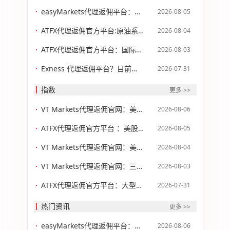
5.69% 油价当前回落空间较小
easyMarkets代理返佣平台：油
2026-08-05
价和长端利率上升使锡高位波动
ATFX代理返佣官方平台:原油系
2026-08-04
难以收敛
品种开盘即跳水原油主力合约日
ATFX代理返佣官方平台：国际油
2026-08-03
内跌超3%
价波动幅度较大
Exness 代理返佣平台？目前来
2026-07-31
看原油行情呈现震荡上行走势
指数
更多 >>
VT Markets代理返佣官网：美股
2026-08-06
三大指数集体大幅走高标普500
ATFX代理返佣官方平台 ：美股
2026-08-05
指数上涨1.79%
三大指数集体上涨 标普500指数
VT Markets代理返佣官网：美股
2026-08-04
涨幅1.48%
三大指数期货全线拉升贵金属大
VT Markets代理返佣官网：三大
2026-08-03
涨
指数集体收涨 纳指涨2.78%
ATFX代理返佣官方平台：大型科
2026-07-31
技股普遍下跌 英伟达股票下跌超
热门资讯
3%
更多 >>
easyMarkets代理返佣平台：黄
2026-08-06