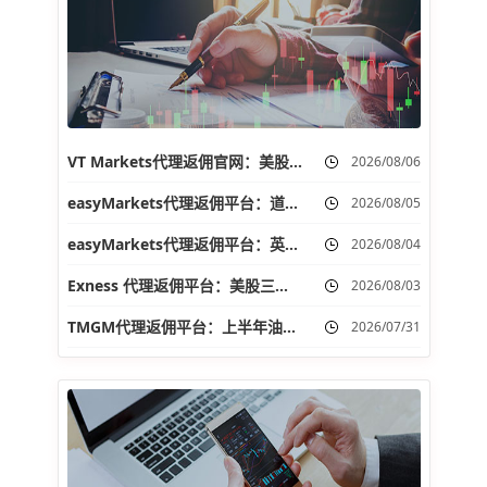
VT Markets代理返佣官网：美股暴跌大型科技股 特斯拉股票下跌
2026/08/06
easyMarkets代理返佣平台：道琼斯工业平均指数与标普500指数小幅收涨
2026/08/05
easyMarkets代理返佣平台：英伟达股票等AI硬件龙头因投资过热担忧而大跌
2026/08/04
Exness 代理返佣平台：美股三大股指全线收涨 微软股票涨超15%
2026/08/03
TMGM代理返佣平台：上半年油价震荡 原油产业链企业业绩分化
2026/07/31