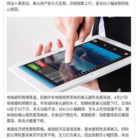
鸽派人事变动，美元资产吸引力走弱，压制指数上行，是当日小幅收跌的核
心原因。
地缘避险情绪降温。前期中东地缘局势带来的美元避险支撑消退，4月27日
地缘缓和预期升温，市场减持美元避险头寸，短期拖累美元指数下行。日线R
SI处于50下方，多头动能不足；MACD小幅翻绿，空头占优但放量不足。整
体指标确认弱势震荡格局，无单边行情信号。周期趋势：指数整体高位偏弱
震荡，高低点缓慢下移。
美国经济韧性限制跌幅。美国经济无衰退迹象，基本面韧性支撑美元。同时
欧元等权重非美货币走势平稳，无力打压美元，因此指数仅小幅回落，未出