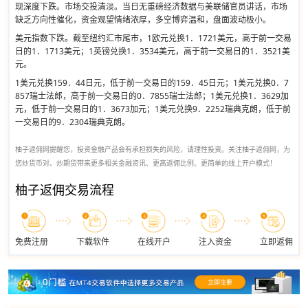
现深度下跌。市场交投清淡。当日无重磅经济数据与美联储官员讲话，市场
缺乏方向性催化，资金观望情绪浓厚，多空博弈温和，盘面波动极小。
美元指数下跌。截至纽约汇市尾市，1欧元兑换1．1721美元，高于前一交易
日的1．1713美元；1英镑兑换1．3534美元，高于前一交易日的1．3521美
元。
1美元兑换159．44日元，低于前一交易日的159．45日元；1美元兑换0．7
857瑞士法郎，高于前一交易日的0．7855瑞士法郎；1美元兑换1．3629加
元，低于前一交易日的1．3673加元；1美元兑换9．2252瑞典克朗，低于前
一交易日的9．2304瑞典克朗。
柚子返佣网提醒您，投资金融产品会有承担损失的风险，请理性投资。关注柚子返佣网，为
您炒货币对、炒期货带来更多相关金融资讯、更高返佣比例、更简单的线上开户模式！
柚子返佣交易流程
免费注册
下载软件
在线开户
注入资金
立即返佣