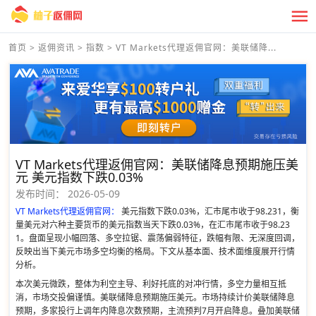
首页
>
返佣资讯
>
指数
>
VT Markets代理返佣官网：美联储降...
VT Markets代理返佣官网：美联储降息预期施压美
元 美元指数下跌0.03%
发布时间：
2026-05-09
VT Markets代理返佣官网：
美元指数下跌0.03%，汇市尾市收于98.231，衡
量美元对六种主要货币的美元指数当天下跌0.03%，在汇市尾市收于98.23
1。盘面呈现小幅回落、多空拉锯、震荡偏弱特征，跌幅有限、无深度回调，
反映出当下美元市场多空均衡的格局。下文从基本面、技术面维度展开行情
分析。
本次美元微跌，整体为利空主导、利好托底的对冲行情，多空力量相互抵
消，市场交投偏谨慎。美联储降息预期施压美元。市场持续计价美联储降息
预期，多家投行上调年内降息次数预期，主流预判7月开启降息。叠加美联储