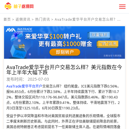
首页
>
返佣资讯
>
热门资讯
>
AvaTrade爱华平台开户交易怎么样？...
AvaTrade爱华平台开户交易怎么样？美元指数在今
年上半年大幅下跌
发布时间：
2025-07-03
AvaTrade爱华平台开户
交易怎么样？ 纽约尾盘，ICE美元指数下跌0.56%，
报96.853点，6月份累计下跌2.58%，上半年持续震荡下行、累计下跌10.7
2%，整体交投区间为110.176-96.847点。美元指数跌0.46%，报1190.43
点，6月份累跌2.10%，上半年累跌9.41%，整体持续、平滑地震荡下行，2
月3日涨至1325.10点，6月30日跌至1190.23点。
受益于伊以冲突降温和市场对美国贸易谈判进展迹象的乐观情绪，全球股市
二季度末刷新历史新高。与此同时，外界正在评估美联储提前降息的前景，
美国总统特朗普正考虑提前提名下一任美联储主席人选。在避险情绪回落叠