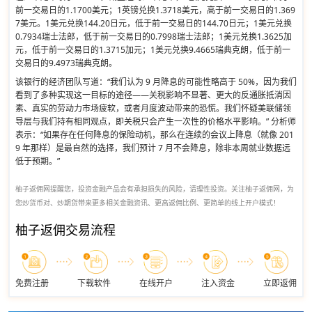
前一交易日的1.1700美元；1英镑兑换1.3718美元，高于前一交易日的1.369
7美元。1美元兑换144.20日元，低于前一交易日的144.70日元；1美元兑换
0.7934瑞士法郎，低于前一交易日的0.7998瑞士法郎；1美元兑换1.3625加
元，低于前一交易日的1.3715加元；1美元兑换9.4665瑞典克朗，低于前一
交易日的9.4973瑞典克朗。
该银行的经济团队写道：“我们认为 9 月降息的可能性略高于 50%，因为我们
看到了多种实现这一目标的途径——关税影响不显著、更大的反通胀抵消因
素、真实的劳动力市场疲软，或者月度波动带来的恐慌。我们怀疑美联储领
导层与我们持有相同观点，即关税只会产生一次性的价格水平影响。” 分析师
表示：“如果存在任何降息的保险动机，那么在连续的会议上降息（就像 201
9 年那样）是最自然的选择，我们预计 7 月不会降息，除非本周就业数据远
低于预期。”
柚子返佣网提醒您，投资金融产品会有承担损失的风险，请理性投资。关注柚子返佣网，为
您炒货币对、炒期货带来更多相关金融资讯、更高返佣比例、更简单的线上开户模式！
柚子返佣交易流程
免费注册
下载软件
在线开户
注入资金
立即返佣