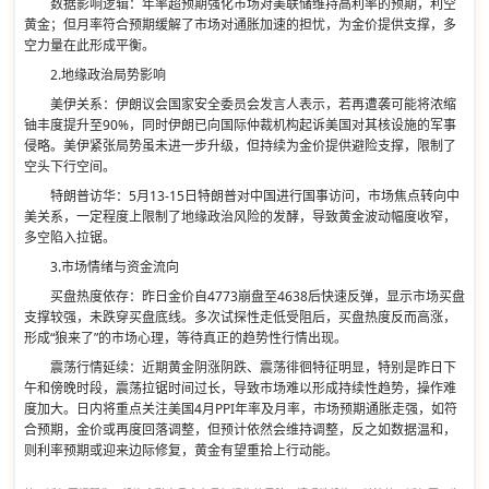
数据影响逻辑：年率超预期强化市场对美联储维持高利率的预期，利空
黄金；但月率符合预期缓解了市场对通胀加速的担忧，为金价提供支撑，多
空力量在此形成平衡。
2.地缘政治局势影响
美伊关系：伊朗议会国家安全委员会发言人表示，若再遭袭可能将浓缩
铀丰度提升至90%，同时伊朗已向国际仲裁机构起诉美国对其核设施的军事
侵略。美伊紧张局势虽未进一步升级，但持续为金价提供避险支撑，限制了
空头下行空间。
特朗普访华：5月13-15日特朗普对中国进行国事访问，市场焦点转向中
美关系，一定程度上限制了地缘政治风险的发酵，导致黄金波动幅度收窄，
多空陷入拉锯。
3.市场情绪与资金流向
买盘热度依存：昨日金价自4773崩盘至4638后快速反弹，显示市场买盘
支撑较强，未跌穿买盘底线。多次试探性走低受阻后，买盘热度反而高涨，
形成“狼来了”的市场心理，等待真正的趋势性行情出现。
震荡行情延续：近期黄金阴涨阴跌、震荡徘徊特征明显，特别是昨日下
午和傍晚时段，震荡拉锯时间过长，导致市场难以形成持续性趋势，操作难
度加大。日内将重点关注美国4月PPI年率及月率，市场预期通胀走强，如符
合预期，金价或再度回落调整，但预计依然会维持调整，反之如数据温和，
则利率预期或迎来边际修复，黄金有望重拾上行动能。