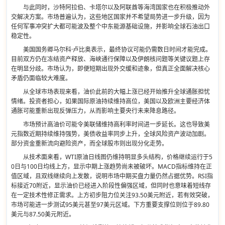
与此同时，沙特阿拉伯、卡塔尔以及阿联酋等海湾国家也在积极推动外
交解决方案。市场普遍认为，这些地区国家并不希望局势进一步升级，因为
任何军事冲突扩大都可能波及整个中东能源基础设施，并影响全球石油出口
稳定性。
美国国务卿马尔科·卢比奥表示，最终协议可能仍需数日时间才能完成。
目前双方仍在冻结资产释放、海峡通行保障以及伊朗核问题等关键议题上存
在明显分歧。市场认为，即便短期出现外交缓和迹象，但真正全面解决核心
矛盾仍面临较大难度。
从全球市场表现来看，油价此前的大幅上涨已经开始推升全球通胀担忧
情绪。投资者担心，如果国际原油持续维持高位，美国以及欧洲主要经济体
通胀可能重新出现反弹压力，从而影响主要央行未来降息路径。
市场预计高油价可能令美联储维持高利率时间进一步延长。这也导致美
元指数近期持续维持强势，美债收益率同步上升，全球风险资产波动加剧。
部分资金重新流向避险资产，而全球股市则出现分化走势。
从技术面来看，WTI原油日线图仍维持明显多头结构，价格继续运行于5
0日与100日均线上方，显示中期上涨趋势尚未被破坏。MACD指标维持在正
值区域，且双线继续向上发散，说明市场中期买盘力量仍然占据优势。RSI指
标接近70附近，显示油价已经进入阶段性偏强区域，但同时也意味着短线存
在一定技术性修正需求。上方初步阻力位关注93.50美元附近，若有效突破，
市场可能进一步测试95美元甚至97美元区域。下方重要支撑位则位于89.80
美元与87.50美元附近。