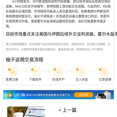
4小时图显示，WTI原油短线涨势开始放缓，部分技术指标出现高位钝化
迹象。MACD红柱开始缩窄，表明短期上涨动能正在减弱。与此同时，RSI指
标自超买区域回落，市场短线可能进入高位震荡阶段。如果美国与伊朗谈判
继续释放积极信号，油价不排除进一步回调至90美元整数关口附近。但若中
东局势再次升级，或者霍尔木兹海峡运输风险加剧，油价可能重新快速走
强。
目前市场重点关注美国与伊朗后续外交谈判进展、霍尔木兹
柚子返佣网提醒您，投资金融产品会有承担损失的风险，请理性投资。关注柚子返佣网，为
您炒货币对、炒期货带来更多相关金融资讯、更高返佣比例、更简单的线上开户模式！
柚子返佣交易流程
免费注册
下载软件
在线开户
注入资金
立即返佣
< 上一篇