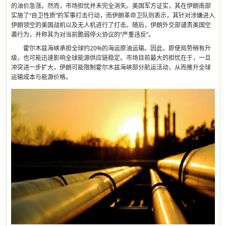
的油价急涨。然而，市场担忧并未完全消失。美国军方证实，其在伊朗南部
实施了“自卫性质”的军事打击行动，而伊朗革命卫队则表示，其针对涉嫌进入
伊朗领空的美国战机以及无人机进行了打击。随后，伊朗外交部谴责美国空
袭行为，并称其为对当前脆弱停火协议的“严重违反”。
霍尔木兹海峡承担全球约20%的海运原油运输。因此，即使局势稍有升
级，也可能迅速影响全球能源供应链稳定。市场目前最大的担忧在于，一旦
冲突进一步扩大，伊朗可能限制霍尔木兹海峡部分航运活动，从而推升全球
运输成本与能源价格。