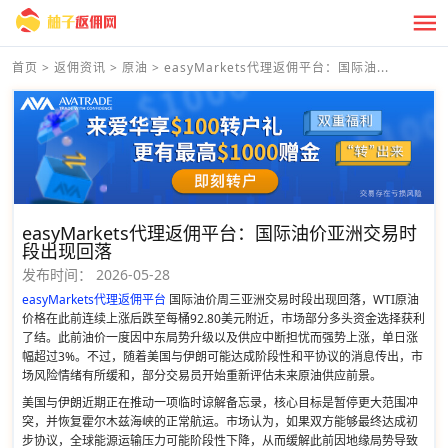
首页
>
返佣资讯
>
原油
>
easyMarkets代理返佣平台：国际油...
easyMarkets代理返佣平台：国际油价亚洲交易时
段出现回落
发布时间：
2026-05-28
easyMarkets代理返佣平台
国际油价周三亚洲交易时段出现回落，WTI原油
价格在此前连续上涨后跌至每桶92.80美元附近，市场部分多头资金选择获利
了结。此前油价一度因中东局势升级以及供应中断担忧而强势上涨，单日涨
幅超过3%。不过，随着美国与伊朗可能达成阶段性和平协议的消息传出，市
场风险情绪有所缓和，部分交易员开始重新评估未来原油供应前景。
美国与伊朗近期正在推动一项临时谅解备忘录，核心目标是暂停更大范围冲
突，并恢复霍尔木兹海峡的正常航运。市场认为，如果双方能够最终达成初
步协议，全球能源运输压力可能阶段性下降，从而缓解此前因地缘局势导致