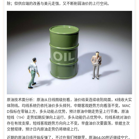
除；但供应端的改善与美元走强，又不断削弱油价的上行空间。
原油技术面分析：原油从日线图级别看，油价结束连续收阳局面，K线收大实
体阴线。均线系统仍依托油价多头排列，中期客观趋势方向看涨不变。MAC
D指标在零轴上方，多头动能占优势，预计原油中期走势呈上行节奏。原油
短线（1H）走势如期反弹向上运行，多头动能仍占优势中。均线系统对油价
存在有效支撑，短线客观趋势方向向上不变。早盘油价次要震荡，依据主次
交替规律，预计日内原油走势仍将继续上行。
近期的原油日线开始反弹了，不过在我们预期里，原油64.00附近继续空它，