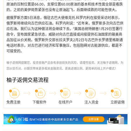
原油的压制位置是66.00，支撑位置60.00原油的基本和技术性面全部是看跌
的，之前的美伊局势紧张也没有让原油起飞，后面继续跌的可能性很大。
据俄罗斯方面5日消息，俄驻古巴大使维克托.科罗内利在接受采访时表示，
俄罗斯将继续向古巴供应石油。科罗内利说：“近年来，俄罗斯多次向古巴供
应石油。我们认为这种做法将会继续下去。”美国总统特朗普1月29日签署行
政令，宣布国家紧急状态，威胁对向古巴直接或间接提供石油国家的输美商
品加征从价关税。俄罗斯外交部长拉夫罗夫2月2日与古巴外长罗德里格斯通
电话时表示，对古巴进行经济和军事施压，包括阻碍对古能源供应，都是不
可接受的。
柚子返佣网提醒您，投资金融产品会有承担损失的风险，请理性投资。关注柚子返佣网，为
您炒货币对、炒期货带来更多相关金融资讯、更高返佣比例、更简单的线上开户模式！
柚子返佣交易流程
免费注册
下载软件
在线开户
注入资金
立即返佣