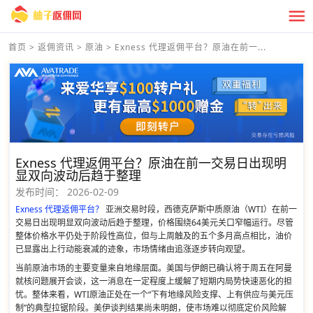
首页
>
返佣资讯
>
原油
>
Exness 代理返佣平台？原油在前一...
Exness 代理返佣平台？原油在前一交易日出现明
显双向波动后趋于整理
发布时间：
2026-02-09
Exness 代理返佣平台？
亚洲交易时段，西德克萨斯中质原油（WTI）在前一
交易日出现明显双向波动后趋于整理，价格围绕64美元关口窄幅运行。尽管
整体价格水平仍处于阶段性高位，但与上周触及的五个多月高点相比，油价
已显露出上行动能衰减的迹象，市场情绪由追涨逐步转向观望。
当前原油市场的主要变量来自地缘层面。美国与伊朗已确认将于周五在阿曼
就核问题展开会谈，这一消息在一定程度上缓解了短期内局势快速恶化的担
忧。整体来看，WTI原油正处在一个“下有地缘风险支撑、上有供应与美元压
制”的典型拉锯阶段。美伊谈判结果尚未明朗，使市场难以彻底定价风险解