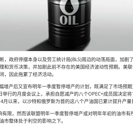
断，政府停摆本身以及劳工统计局(BLS)周边的动荡局面，加剧
理和货币决策，并加剧此前不存在的美国经济波动性预期。美联
闭，因此拖累了经济活动。
2月小幅增产后又宣布明年一季度暂停增产的计划，既满足了市场
举行的月度会议上，承担自愿减产的八个OPEC+成员国决定将1
4月以来，以沙特和俄罗斯为首的这八个产油国已累计提升产量目标
对市场影响有限，然而该联盟明年一季度暂停增产或对明年年初的油
油市整体处于利空的影响之下。