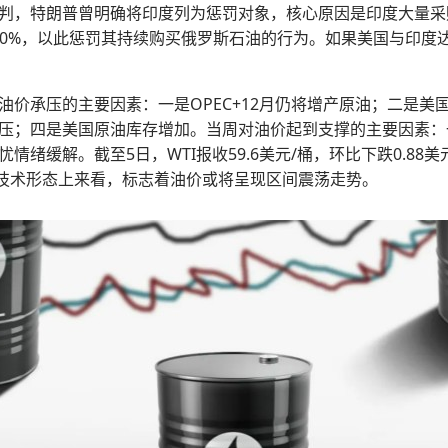
判，特朗普曾明确将印度列为惩罚对象，核心原因是印度大量采
至50%，以此惩罚其持续购买俄罗斯石油的行为。如果美国与印
油价承压的主要因素：一是OPEC+12月仍将增产原油；二是美
；四是美国原油库存增加。当周对油价起到支撑的主要因素：一是
解。截至5日，WTI报收59.6美元/桶，环比下跌0.88美元/桶或
%。从技术形态上来看，标志着油价或将呈现区间震荡走势。