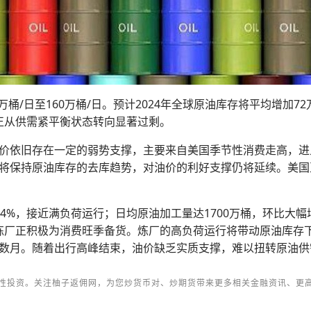
万桶/日至160万桶/日。预计2024年全球原油库存将平均增加72万
正从供需紧平衡状态转向显著过剩。
价依旧存在一定的弱势支撑，主要来自美国季节性消费走高，进
保持原油库存的去库趋势，对油价的利好支撑仍将延续。美国至5月
.4%，接近满负荷运行；日均原油加工量达1700万桶，环比大幅
映出炼厂正积极为消费旺季备货。炼厂的高负荷运行将带动原油库
数月。随着出行高峰结束，油价缺乏实质支撑，难以扭转原油供
性投资。关注柚子返佣网，为您炒货币对、炒期货带来更多相关金融资讯、更