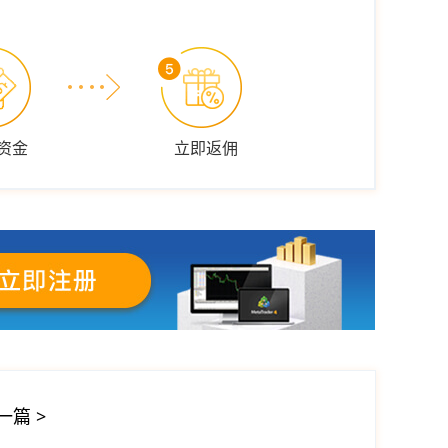
资金
立即返佣
一篇
>