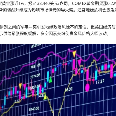
近1%，报5138.440美元/盎司，COMEX黄金期货涨0.22%；
缘局势的骤然升级成为影响市场情绪的导火索。通常地缘危机会激
伊朗之间的军事冲突引发地缘政治风险不确定性，但美国经济与
%预示供给紧张程度缓解，多空因素交织使贵金属价格大幅波动。