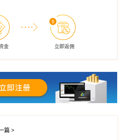
资金
立即返佣
一篇
>