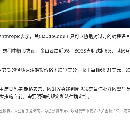
thropic表示，其ClaudeCode工具可以协助对过时的编程
%。热门中概股方面，金山云跌近9%，BOSS直聘跌超6%，世纪
货的轻质原油期货价格下跌17美分，收于每桶66.31美元，跌
。
主席贝恩德·朗格表示，欧洲议会谈判团队决定暂停批准欧盟与美
步措施之前，需要明确的规定和法律确定性。
性投资。关注柚子返佣网，为您炒货币对、炒期货带来更多相关金融资讯、更