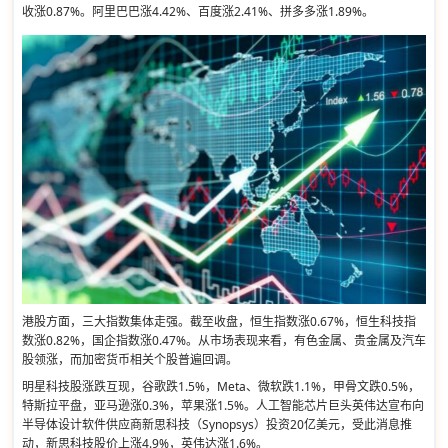
收涨0.87%。阿里巴巴涨4.42%、百度涨2.41%、拼多多涨1.89%。
港股方面，三大指数集体走强。截至收盘，恒生指数涨0.67%，恒生科技指
数涨0.82%，国企指数涨0.47%。从市场表现来看，有色金属、贵金属及汽车
股领涨，而加密货币相关个股普遍回调。
明星科技股涨跌互现，谷歌跌1.5%，Meta、微软跌1.1%，甲骨文跌0.5%，
特斯拉平盘，亚马逊涨0.3%，苹果涨1.5%。人工智能芯片巨头英伟达宣布向
半导体设计软件供应商新思科技（Synopsys）投资20亿美元，受此消息推
动，新思科技股价上涨4.9%，英伟达涨1.6%。