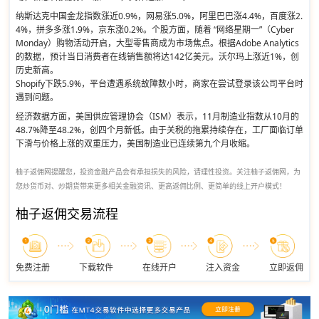
纳斯达克中国金龙指数涨近0.9%，网易涨5.0%，阿里巴巴涨4.4%，百度涨2.
4%，拼多多涨1.9%，京东涨0.2%。个股方面，随着 “网络星期一”（Cyber
Monday）购物活动开启，大型零售商成为市场焦点。根据Adobe Analytics
的数据，预计当日消费者在线销售额将达142亿美元。沃尔玛上涨近1%，创
历史新高。
Shopify下跌5.9%，平台遭遇系统故障数小时，商家在尝试登录该公司平台时
遇到问题。
经济数据方面，美国供应管理协会（ISM）表示，11月制造业指数从10月的
48.7%降至48.2%，创四个月新低。由于关税的拖累持续存在，工厂面临订单
下滑与价格上涨的双重压力，美国制造业已连续第九个月收缩。
柚子返佣网提醒您，投资金融产品会有承担损失的风险，请理性投资。关注柚子返佣网，为
您炒货币对、炒期货带来更多相关金融资讯、更高返佣比例、更简单的线上开户模式！
柚子返佣交易流程
免费注册
下载软件
在线开户
注入资金
立即返佣