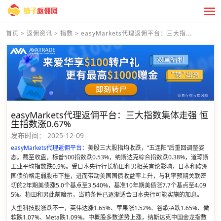
首页
>
返佣资讯
>
指数
>
easyMarkets代理返佣平台：三大指...
easyMarkets代理返佣平台：三大指数集体走强 恒
生指数涨0.67%
发布时间：
2025-12-09
easyMarkets代理返佣平台
：美股三大股指均收跌，“五连阳”后重回调整姿
态。截至收盘，标普500指数跌0.53%，纳斯达克综合指数跌0.38%，道琼斯
工业平均指数跌0.9%。受日本央行行长植田和男相关言论影响，日本和欧洲
国债价格走弱股市下挫，进而带动美国国债收益率上升，与利率预期关联密
切的2年期美债涨5.0个基点至3.540%，基准10年期美债涨7.7个基点至4.09
5%。植田和男此前暗示，当前条件已逐渐适合日本央行可能实施的加息。
大型科技股涨跌不一，英伟达涨1.65%、苹果涨1.52%、谷歌-A跌1.65%、微
软跌1.07%、Meta跌1.09%。中概股多数逆势上涨，纳斯达克中国金龙指数