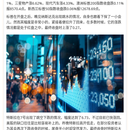
1%，三星物产涨6.62%，现代汽车涨4.33%。澳洲标普200指数收盘跌0.11%
报8570.4点。新西兰标普50指数收盘跌0.06%报12678.69点。
标普在开盘之后，瞧见纳斯达克出现跳水的情况，自身也跟着下探了一小会
儿，然而其幅度是非常小的，紧接着便拉升了回来，在多数时候，它的涨跌
情况都是处于红盘之中，最终收盘时上涨了0.27。
特斯拉在7号出现了跳空下跌的情况，幅度达到了6.73，不过目前已快涨回。
美股的缺口往往是比较容易补上的。昨晚特斯拉高开低走，在部分投资者认
为其会再次下跌收盘的时候，尾盘半小时却突然发力，最终收盘时特斯拉大