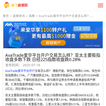
首页
>
返佣资讯
>
指数
>
AvaTrade爱华平台开户交易怎么样？...
AvaTrade爱华平台开户交易怎么样？亚太主要股指
收盘多数下跌 日经225指数收盘跌0.28%
发布时间：
2025-07-16
AvaTrade爱华平台开户
交易怎么样？ 港股开盘，恒生指数跌0.16%，恒生科
技指数跌0.15%。广汽集团跌近2%。连连数字跌超4%，拟折让约10.09%配
售3840万股。千循科技涨近5%，将与路华证券合作申请香港虚拟资产牌
照。汇景控股复牌涨超190%。紫金矿业涨1%，公司预计上半年净利润约23
2亿元，同比增长54%。
亚太主要股指收盘多数下跌，日经225指数收盘跌0.28%报39459.62点，权
重股方面，软银集团跌3.12%，东京电子跌1.91%。韩国综合指数收盘涨0.8
3%报3202.03点，权重股方面，三星火灾海上保险涨9.51%，三星生命涨6.9