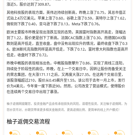
涨近5，股价达到了309.87。
其他科技股的表现方面，英伟达持续创新高，昨晚上涨了0.75，其总市值正
式站上4万亿美元。苹果上涨了0.60，谷歌上涨了0.59，英特尔上涨了1.62，
微软则下跌了0.40，亚马逊下跌了0.13，Meta下跌了0.76。
欧洲主要股市昨晚呈现出涨跌互现的态势。英国富时指数高开高走，涨幅达
到了1.22，股价更是创下了新高。法国CAC指数上涨了0.30。而德国DAX指
数则是高开低走，直至收盘，盘中没有出现拉升的情况，最终收盘下跌了0.3
6。欧洲斯托克指数同样是高开低走，下跌了0.12。富时意大利指数也是高开
低走，收盘时下跌了0.72。
昨晚中概股的表现相当出色，中概股指数攀升了0.86，实现了周线三连阳，
持续处于阶段性的高位。昨晚，在上一个交易日中，因转让股份而备受关注
的荣志集团，在大涨171.11之后，又再度大涨27.35。在这两个交易日里，
该股涨幅超过210，股价从0.45飙升至1.55。该公司于去年一月上市，发行
价为4美元，今年曾一度下跌近90。然而，公司改变了营运模式，使得股价
在连续两个交易日中出现了暴涨。
柚子返佣网提醒您，投资金融产品会有承担损失的风险，请理性投资。关注柚子返佣网，为
您炒货币对、炒期货带来更多相关金融资讯、更高返佣比例、更简单的线上开户模式！
柚子返佣交易流程