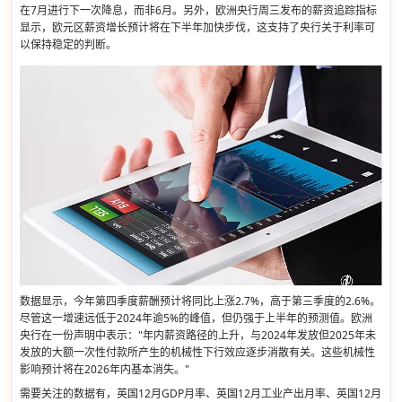
在7月进行下一次降息，而非6月。另外，欧洲央行周三发布的薪资追踪指标
显示，欧元区薪资增长预计将在下半年加快步伐，这支持了央行关于利率可
以保持稳定的判断。
数据显示，今年第四季度薪酬预计将同比上涨2.7%，高于第三季度的2.6%。
尽管这一增速远低于2024年逾5%的峰值，但仍强于上半年的预测值。欧洲
央行在一份声明中表示："年内薪资路径的上升，与2024年发放但2025年未
发放的大额一次性付款所产生的机械性下行效应逐步消散有关。这些机械性
影响预计将在2026年内基本消失。"
需要关注的数据有，英国12月GDP月率、英国12月工业产出月率、英国12月