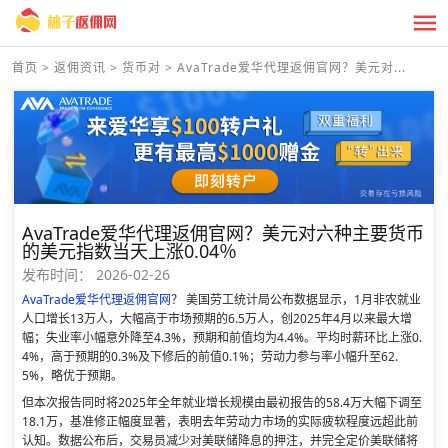
首页
>
返佣资讯
>
货币对
>
AvaTrade爱华代理返佣官网？美元对...
AvaTrade爱华代理返佣官网？美元对六种主要货币
的美元指数当天上涨0.04％
发布时间：
2026-02-26
AvaTrade爱华代理返佣官网
？ 美国劳工统计局公布数据显示，1月非农就业
人口增长13万人，大幅高于市场预期的6.5万人，创2025年4月以来最大增
幅；失业率小幅意外降至4.3%，预期和前值均为4.4%。平均时薪环比上涨0.
4%，高于预期的0.3%及下修后的前值0.1%；劳动力参与率小幅升至62.
5%，略优于预期。
但本次报告同时将2025年全年就业增长规模由最初报告的58.4万大幅下调至
18.1万，基准修正幅度显著，表明去年劳动力市场的实际疲软程度远超此前
认知。数据公布后，交易员减少对美联储降息的押注，并完全定价美联储将