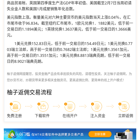
商品贸易帐、英国第四季度生产法GDP年率初值、美国截至2月7日当周初请
失业金人数和美国1月成屋销售年化总数。
美元指数上涨。衡量美元对六种主要货币的美元指数当天上涨0.04％，在汇
市尾市收于96.834。截至纽约汇市尾市，1欧元兑换1．1882美元，低于前一
交易日的1.1894美元；1英镑兑换1.3637美元，低于前一交易日的1.3666美
元。
1美元兑换152.83日元，低于前一交易日的154.49日元；1美元兑换0.77
03瑞士法郎，高于前一交易日的0.7682瑞士法郎；1美元兑换1.3561加元，
高于前一交易日的1.3551加元；1美元兑换8.8813瑞典克朗，低于前一交易
日的8.9021瑞典克朗。
柚子返佣网提醒您，投资金融产品会有承担损失的风险，请理性投资。关注柚子返佣网，为
您炒货币对、炒期货带来更多相关金融资讯、更高返佣比例、更简单的线上开户模式！
柚子返佣交易流程
免费注册
下载软件
在线开户
注入资金
立即返佣