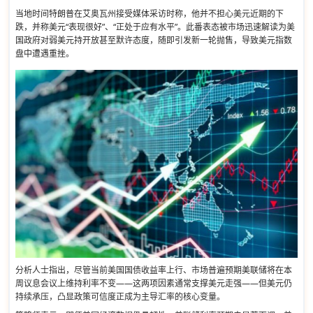
当地时间特朗普在艾奥瓦州接受媒体采访时称，他并不担心美元近期的下
跌，并称美元“表现很好”、“正处于应有水平”。此番表态被市场迅速解读为美
国政府对弱美元持开放甚至默许态度，随即引发新一轮抛售，导致美元指数
盘中遭遇重挫。
分析人士指出，尽管当前美国国债收益率上行、市场普遍预期美联储将在本
周议息会议上维持利率不变——这两项因素通常支撑美元走强——但美元仍
持续承压，凸显政策可信度正成为主导汇率的核心变量。