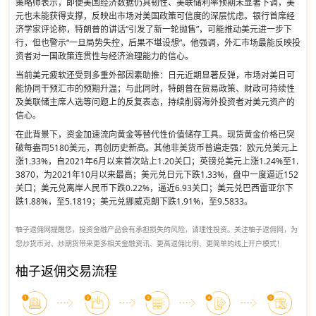
策略师表示，即便美国经济数据仍具韧性、美联储利率预期未显著下调，美
元也未能获得支撑，反映出市场对美国政策可信度的深层忧虑。银行首席经
济学家评论称，特朗普的讲话“引发了新一轮抛售”，可能推动美元进一步下
行，但也警示“一旦局势失控，后果不堪设想”。他强调，外汇市场最能反映投
资者对一国政策连贯性与经济治理能力的信心。
当前美元疲软还受到多重外部因素助推：日元近期显著反弹，市场对美日可
能协同干预汇市的预期升温；与此同时，特朗普在贸易政策、财政可持续性
及美联储主席人选等问题上的反复表态，持续削弱海外投资者对美元资产的
信心。
在此背景下，资金加速流向黄金等替代性价值储存工具。现货黄金价格已突
破每盎司5180美元，再创历史新高。其他非美货币普遍走强：欧元兑美元上
涨1.33%，自2021年6月以来首次站上1.20关口；英镑兑美元上涨1.24%至1.
3870，为2021年10月以来最高；美元兑日元下跌1.33%，盘中一度逼近152
关口；美元兑离岸人民币下跌0.22%，逼近6.93关口；美元兑巴西雷亚尔下
跌1.88%，至5.1819；美元兑挪威克朗下跌1.91%，至9.5833。
柚子返佣网提醒您，投资金融产品会有承担损失的风险，请理性投资。关注柚子返佣网，为
您炒货币对、炒期货带来更多相关金融资讯、更高返佣比例、更简单的线上开户模式！
柚子返佣交易流程