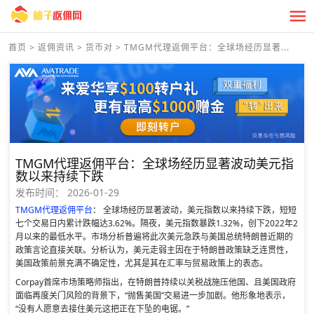
首页
>
返佣资讯
>
货币对
>
TMGM代理返佣平台：全球场经历显著...
TMGM代理返佣平台：全球场经历显著波动美元指
数以来持续下跌
发布时间：
2026-01-29
TMGM代理返佣平台
： 全球场经历显著波动，美元指数以来持续下跌，短短
七个交易日内累计跌幅达3.62%。隔夜，美元指数暴跌1.32%，创下2022年2
月以来的最低水平。市场分析普遍将此次美元急跌与美国总统特朗普近期的
政策言论直接关联。分析认为，美元走弱主因在于特朗普政策缺乏连贯性，
美国政策前景充满不确定性，尤其是其在汇率与贸易政策上的表态。
Corpay首席市场策略师指出，在特朗普持续以关税战施压他国、且美国政府
面临再度关门风险的背景下，“抛售美国”交易进一步加剧。他形象地表示，
“没有人愿意去接住美元这把正在下坠的电锯。”