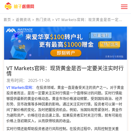
首页
>
返佣资讯
>
热门资讯
>
VT Markets官网：现货黄金是否一定...
VT Markets官网：现货黄金是否一定要关注实时行
情
发布时间：
2025-11-26
VT Markets官网：
在投资领域，黄金一直是备受关注的资产之一。对于黄金
投资者而言，是否一定要关注实时行情是一个值得探讨的问题。实时行情能
够提供最新的黄金价格动态。黄金市场价格波动频繁，受到国际政治、经济
形势、货币政策等多种因素的影响。通过关注实时行情，投资者可以第一时
间了解价格的变化，及时把握投资机会。例如，当国际局势紧张时，黄金作
为避险资产，价格往往会迅速上涨。如果投资者实时关注行情，就有可能在
价格上涨初期买入，从而获得较高的收益。
实时行情还能帮助投资者进行风险控制。在投资过程中，风险控制至关重