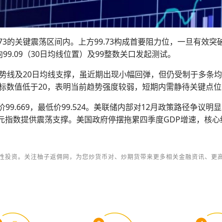
73的关键震荡区间内。上方99.73构成首要阻力位，一旦有效突破，
99.09（30日均线位置）及99整数关口发起测试。
势线及20日均线支撑，虽近期出现小幅回弹，但仍受制于多条均
指标数值低于20，表明当前趋势强度较弱，短期内需静待关键点
高价99.669，最低价99.524。美联储内部对12月政策路径争议
美元指数提供震荡支撑。美国政府停摆拖累四季度GDP增速，核
性投资。关注柚子返佣网，为您炒货币对、炒期货带来更多相关金融资讯、更