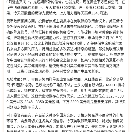
0附近金叉向上，是短期反弹的信号，也就是说，现在黄金下方还有空间，在
没有明确筑底的表现下，今天就看3300支撑，进一步看3285低点支撑。如
果，今天亚欧盘的反弹力度够大，上方阻力看昨天高点3345附近。
货币政策预期方面，投资者焦点主要集中在美联储的政策会议上。美联储今
夜将发表政策声明，市场正密切关注其未来的降息路径。若美联储释放出明
确的降息信号，将降低持有黄金的机会成本，可能提振市场对黄金的看多情
绪，推动黄金价格突破短期阻力位。渣打银行指出，市场对于 7 月 30 日的
会议和 9 月 16 日会议上的降息风险没有充分预期，而美联储主席鲍威尔面
临来自多方面的压力，特朗普此前多次表达对降息的期望，部分美联储决策
官员也认为为显现放缓迹象的就业市场提供支持，可能需要降息 。鲍威尔在
年中国会证词和欧洲央行辛特拉会议上曾表示，如果与关税相关的通胀不确
定性消失，美联储将降息。这使得市场对美联储未来货币政策走向充满猜
测，一旦货币政策出现调整，必将对黄金价格产生显著影响。
从技术面分析，金价走势同样呈现出复杂的局面。从日线图看，此前金价呈
现 “四连阴” 态势，已跌破对称三角形下轨，空头力量有所增强，MACD 指标
形成死叉，绿柱放大，释放出空头信号。不过，相对强弱指数(RSI)跌至 34，
进入超卖区域，这显示出短期存在反弹需求。上方关键压制位在 3328 - 333
0 美元以及 3348 - 3350 美元区间，下方 3300 美元则是重要支撑位，其得失
对短期走势影响重大 。
对于投资者而言，在当前这种多空因素交织、价格走势充满不确定性的市场
环境下，需要密切关注各类关键信息。今夜美联储政策声明、鲍威尔新闻发
布会，以及日本央行利率决议、加拿大央行利率决议、美国二季度 GDP 系列