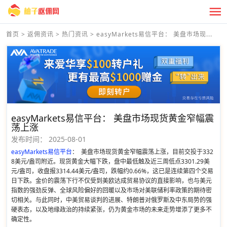
首页
>
返佣资讯
>
热门资讯
>
easyMarkets易信平台： 美盘市场现...
easyMarkets易信平台： 美盘市场现货黄金窄幅震
荡上涨
发布时间：
2025-08-01
easyMarkets易信平台
： 美盘市场现货黄金窄幅震荡上涨，目前交投于332
8美元/盎司附近。现货黄金大幅下跌，盘中最低触及近三周低点3301.29美
元/盎司，收盘报3314.44美元/盎司，跌幅约0.66%，这已是连续第四个交易
日下跌。金价的震荡下行不仅受到美欧达成贸易协议的直接影响，也与美元
指数的强劲反弹、全球风险偏好的回暖以及市场对美联储利率政策的期待密
切相关。与此同时，中美贸易谈判的进展、特朗普对俄罗斯及中东局势的强
硬表态，以及地缘政治的持续紧张，仍为黄金市场的未来走势增添了更多不
确定性。