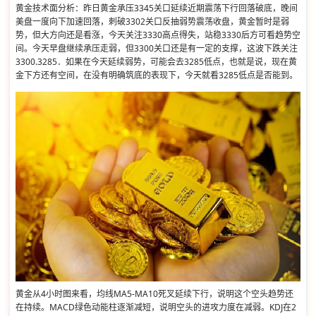
黄金技术面分析：昨日黄金承压3345关口延续近期震荡下行回落破底，晚间
美盘一度向下加速回落，刺破3302关口反抽弱势震荡收盘，黄金暂时是弱
势，但大方向还是看涨，今天关注3330高点得失，站稳3330后方可看趋势空
间。今天早盘继续承压走弱，但3300关口还是有一定的支撑，这波下跌关注
3300.3285．如果在今天延续弱势，可能会去3285低点，也就是说，现在黄
金下方还有空间，在没有明确筑底的表现下，今天就看3285低点是否能到。
黄金从4小时图来看，均线MA5-MA10死叉延续下行，说明这个空头趋势还
在持续。MACD绿色动能柱逐渐减短，说明空头的进攻力度在减弱。KDJ在2