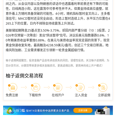
间之内，从会议内容以及特朗普的讲话中也透露着利率前景还有下降的可能
性，日线两连小阳，这在震荡中可参考性并不大，但黄金持续高位盘整，就
意外着上方随时具备突破的可能性。4小时，随机指标暂时金叉向上，主多看
涨信号；MACD暂时还没完全启动，形态上暂时连续上升，水平压力位置在4
265上下的位置，日内不排除会持续震荡上升测试。
美联储如期降息25基点至3.50%-3.75%，却因内部严重分歧（10∶3投票、2
026年仅预留一次降息）发出“鸽派暂停”信号。决议后美元指数暴跌0.6%、1
0年期美债收益率重挫0.88%，在美元与美债收益率双双走弱的背景下，现货
黄金快速收复失地，最高触及4238.59美元/盎司，创近三个交易日新高，地
缘风险加剧、工业需求爆发正引领新一轮贵金属超级行情。
柚子返佣网提醒您，投资金融产品会有承担损失的风险，请理性投资。关注柚子返佣网，为
您炒货币对、炒期货带来更多相关金融资讯、更高返佣比例、更简单的线上开户模式！
柚子返佣交易流程
免费注册
下载软件
在线开户
注入资金
立即返佣