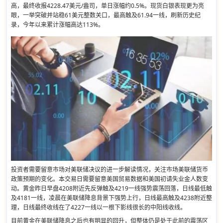
高，最终收报4228.47美元/盎司，单日涨幅约0.5%。现货白银表现更为亮
眼，一举突破并站稳61美元整数关口，最高触及61.94一线，刷新历史纪
录，今年以来累计涨幅高达113%。
投资者需要留意市场对美联储决议的进一步解读情况，关注市场美联储货币
政策预期的变化。本交易日需要留意美国贸易数据和美国初请失业金人数变
动。黄金昨日早盘4208附近先反弹触及4219一线强势震荡回落，日线最低触
及4181一线，凌晨在美联储降息背景下强势上行，日线最高触及4238附近整
理，日线最终收线在了4227一线以一根下影线很长的中阳线收线。
目前黄金在美联储降息之后也有明显的回升，但整体仍是处于此前的震荡区