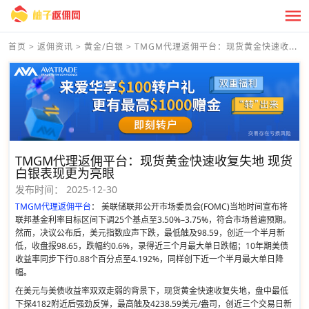
首页
>
返佣资讯
>
黄金/白银
>
TMGM代理返佣平台：现货黄金快速收...
TMGM代理返佣平台：现货黄金快速收复失地 现货
白银表现更为亮眼
发布时间：
2025-12-30
TMGM代理返佣平台
： 美联储联邦公开市场委员会(FOMC)当地时间宣布将
联邦基金利率目标区间下调25个基点至3.50%–3.75%，符合市场普遍预期。
然而，决议公布后，美元指数应声下跌，最低触及98.59，创近一个半月新
低，收盘报98.65，跌幅约0.6%，录得近三个月最大单日跌幅；10年期美债
收益率同步下行0.88个百分点至4.192%，同样创下近一个半月最大单日降
幅。
在美元与美债收益率双双走弱的背景下，现货黄金快速收复失地，盘中最低
下探4182附近后强劲反弹，最高触及4238.59美元/盎司，创近三个交易日新