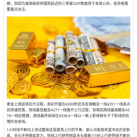
期，但因为美国政府停摆而延迟的三季度GDP数据将于本周公布，投资者需
要重点关注。
黄金上周延续拉升过程，周初开盘在4300附近先反弹触及一线4351一线高点
后快速回落，周线最低触及4271一线展开上行过程，到周四周线最高触及43
74一线后整理，周线最终收线在4338.6一线以一根上影线稍长于下影线的纺
锤形态收线。
1小时线不断向上测试整体还是震荡上行的节奏，那么可能就有望冲击历史新
高，多头还将继续发力，短线上行趋势明显多头顺着1小时上行趋势线不断向