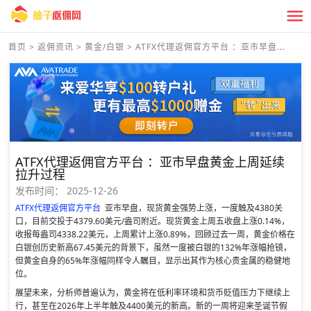
首页
>
返佣资讯
>
黄金/白银
>
ATFX代理返佣官方平台 ：亚市早盘...
ATFX代理返佣官方平台 ：亚市早盘黄金上周延续
拉升过程
发布时间：
2025-12-26
ATFX代理返佣官方平台
亚市早盘，现货黄金强势上涨，一度触及4380关
口，目前交投于4379.60美元/盎司附近。现货黄金上周五收盘上涨0.14%，
收报每盎司4338.22美元，上周累计上涨0.89%，回顾过去一周，黄金价格在
白银创历史新高67.45美元的背景下，虽然一度被白银的132%年涨幅抢镜，
但黄金自身的65%年涨幅同样令人瞩目，显示出其作为核心贵金属的稳健地
位。
展望未来，分析师普遍认为，黄金将在低利率环境和货币贬值压力下继续上
行，甚至在2026年上半年触及4400美元的新高。新的一周将迎来圣诞节假