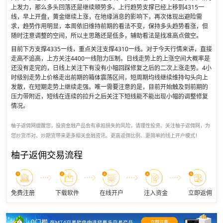
上发力，那么多头回落还是继续顺势多。上行趋势支撑已经上移到4315一
线，早上开盘，黄金继续上涨，在地缘消息的影响下，再次体现出避险需
求，趋势作用明显，本周依旧维持前期的看法不变，保持多头趋势看涨，但
随时注意调整的空间，所以主思路还是低多，辅助看法是找准高点做空。
目前下方支撑4335一线，重点关注支撑4310一线。对于今天行情来讲，直接
走高不追高，上方关注4400一线阻力压制。日线走势上的上涨空间大概率是
还没有走完的，日线上关注下有没有小幅回踩修复之后的二次上涨走势。4小
时级别走势上价格走出前期的箱体震荡区间，短周期均线继续维持勾头向上
发散，在短期走势上继续走强。唯一需要注意的是，目前开始触及到前期的
压力带附近，短线在连续的拉升之后关注下短线能不能出现小幅的调整修复
情况。
柚子返佣网提醒您，投资金融产品会有承担损失的风险，请理性投资。关注柚子返佣网，为
您炒货币对、炒期货带来更多相关金融资讯、更高返佣比例、更简单的线上开户模式！
柚子返佣交易流程
免费注册
下载软件
在线开户
注入资金
立即返佣