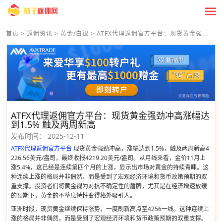
首页
>
返佣资讯
>
黄金/白银
>
ATFX代理返佣官方平台：现货黄金强...
ATFX代理返佣官方平台：现货黄金强劲冲高涨幅达
到1.5% 触及两周新高
发布时间：
2025-12-11
ATFX代理返佣官方平台
现货黄金强劲冲高，涨幅达到1.5%，触及两周新高4
226.56美元/盎司，最终收报4219.20美元/盎司。从月线来看，金价11月上
涨5.4%，这已经是连续第四个月的上涨，显示出市场对黄金的持续青睐。这
种连续上涨的格局并非偶然，而是受到了宏观经济环境和货币政策预期的双
重支撑。投资者们将黄金视为对抗不确定性的盾牌，尤其是在经济增速放缓
的预期下，黄金的不孳息特性变得格外吸引人。
亚洲时段，现货黄金继续保持涨势，一度刷新高点至4256一线。这种连续上
涨的格局并非偶然，而是受到了宏观经济环境和货币政策预期的双重支撑。