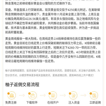
降息落地之前继续看好黄金会以慢阳的方式维持下去。
亚盘，早盘直接上行突破前高，现货黄金现交投于4250美元附近，在美联储
降息预期持续升温的推动下，贵金属市场11月迎来全面上涨行情。上周五金
价触及两周高位4226.56美元/盎司，彰显多头强劲动能。加之地缘风险与全
球经济不确定性带来的避险需求，共同推动金价稳步攀高。当前市场氛围偏
暖，技术面与基本面共振，黄金短期有望在高位延续强势，并为进一步挑战
前高积蓄能量。
黄金周线报收一根大阳线，在周线走势上K线继续维持在高位震荡偏强一些的
走势。黄金目前在日线走势上价格突破前期的联排压力带之后，K线继续沿着
短周期均线维持较好的震荡上行走势，短期关注下4260-70一带的压力带，
日线走势上关注下有没有回踩修复之后的二次拉升走势。4小时级别走势上目
前的价格触及到前期的压力带附近，但是盘中几乎没有什么回踩的空间，K线
继续沿着短周期均线维持偏强一些走势。
柚子返佣网提醒您，投资金融产品会有承担损失的风险，请理性投资。关注柚子返佣网，为
您炒货币对、炒期货带来更多相关金融资讯、更高返佣比例、更简单的线上开户模式！
柚子返佣交易流程
免费注册
下载软件
在线开户
注入资金
立即返佣