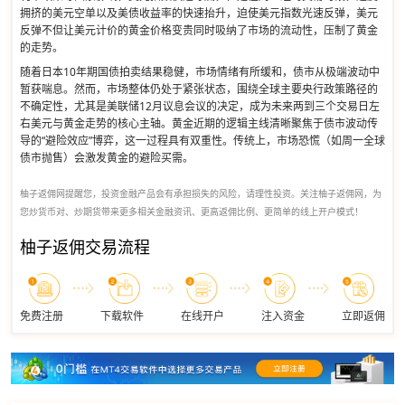
拥挤的美元空单以及美债收益率的快速抬升，迫使美元指数光速反弹，美元
反弹不但让美元计价的黄金价格变贵同时吸纳了市场的流动性，压制了黄金
的走势。
随着日本10年期国债拍卖结果稳健，市场情绪有所缓和，债市从极端波动中
暂获喘息。然而，市场整体仍处于紧张状态，围绕全球主要央行政策路径的
不确定性，尤其是美联储12月议息会议的决定，成为未来两到三个交易日左
右美元与黄金走势的核心主轴。黄金近期的逻辑主线清晰聚焦于债市波动传
导的“避险效应”博弈，这一过程具有双重性。传统上，市场恐慌（如周一全球
债市抛售）会激发黄金的避险买需。
柚子返佣网提醒您，投资金融产品会有承担损失的风险，请理性投资。关注柚子返佣网，为
您炒货币对、炒期货带来更多相关金融资讯、更高返佣比例、更简单的线上开户模式！
柚子返佣交易流程
免费注册
下载软件
在线开户
注入资金
立即返佣