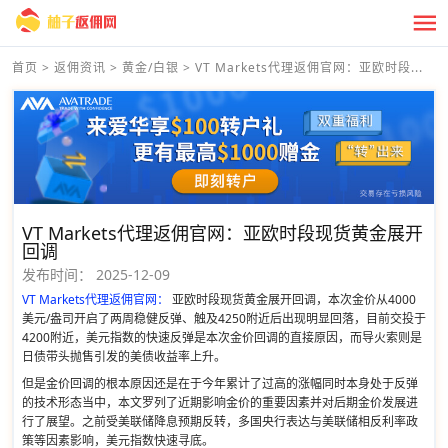
首页
>
返佣资讯
>
黄金/白银
>
VT Markets代理返佣官网：亚欧时段...
VT Markets代理返佣官网：亚欧时段现货黄金展开
回调
发布时间：
2025-12-09
VT Markets代理返佣官网：
亚欧时段现货黄金展开回调，本次金价从4000
美元/盎司开启了两周稳健反弹、触及4250附近后出现明显回落，目前交投于
4200附近，美元指数的快速反弹是本次金价回调的直接原因，而导火索则是
日债带头抛售引发的美债收益率上升。
但是金价回调的根本原因还是在于今年累计了过高的涨幅同时本身处于反弹
的技术形态当中，本文罗列了近期影响金价的重要因素并对后期金价发展进
行了展望。之前受美联储降息预期反转，多国央行表达与美联储相反利率政
策等因素影响，美元指数快速寻底。