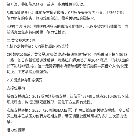
绪升温，叠加降息预期，或进一步助推黄金波动。
3.市场情绪变化：此前多空博弈胶着，CPI后多头承接力凸显，但3657附近
阻力仍制约多头，短期难现单边，需看关键位突破情况。
4.PPI余波消退：前期PPI利多后的市场分化情绪，已逐步被CPI行情覆盖，当
前消息面焦点转向关税与阻力位博弈。
二.黄金技术面分析
1.核心走势特征：CPI数据后的深V反转
CPI数据公布后，黄金呈现“极端波动+快速修复”特征：价格瞬间下探至3613
一线，创日内新低后迅速反弹，短线拉升超30美元至3644附近，形成明显的
长下影线K线形态。这一走势表明市场情绪经历“恐慌抛售—买盘介入”的快速
切换，下方承接力度强劲。
2.关键点位与形态演变
支撑位重构
新强支撑确立：3613成为短期强支撑，该位置与9月9日低点3610-3615区域
形成呼应，构成短期双底雏形，强化下方支撑有效性。
次级支撑转换：3625（20周期SMA位置）作为日线级别关键支撑线，今日反
弹过程中已从压力位转为短期支撑，若回调至此区域可视为多头二次蓄力信
号。
阻力位博弈