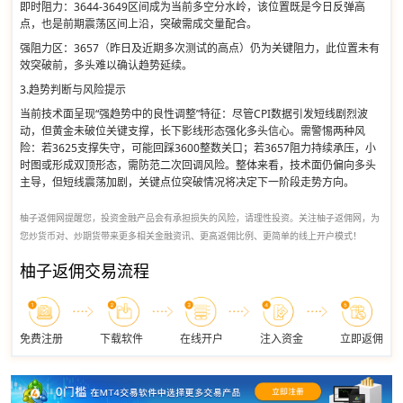
即时阻力：3644-3649区间成为当前多空分水岭，该位置既是今日反弹高
点，也是前期震荡区间上沿，突破需成交量配合。
强阻力区：3657（昨日及近期多次测试的高点）仍为关键阻力，此位置未有
效突破前，多头难以确认趋势延续。
3.趋势判断与风险提示
当前技术面呈现“强趋势中的良性调整”特征：尽管CPI数据引发短线剧烈波
动，但黄金未破位关键支撑，长下影线形态强化多头信心。需警惕两种风
险：若3625支撑失守，可能回踩3600整数关口；若3657阻力持续承压，小
时图或形成双顶形态，需防范二次回调风险。整体来看，技术面仍偏向多头
主导，但短线震荡加剧，关键点位突破情况将决定下一阶段走势方向。
柚子返佣网提醒您，投资金融产品会有承担损失的风险，请理性投资。关注柚子返佣网，为
您炒货币对、炒期货带来更多相关金融资讯、更高返佣比例、更简单的线上开户模式！
柚子返佣交易流程
免费注册
下载软件
在线开户
注入资金
立即返佣