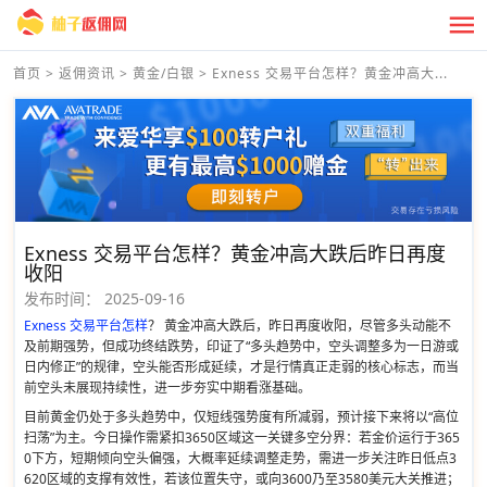
首页
>
返佣资讯
>
黄金/白银
>
Exness 交易平台怎样？黄金冲高大...
Exness 交易平台怎样？黄金冲高大跌后昨日再度
收阳
发布时间：
2025-09-16
Exness 交易平台怎样
？ 黄金冲高大跌后，昨日再度收阳，尽管多头动能不
及前期强势，但成功终结跌势，印证了“多头趋势中，空头调整多为一日游或
日内修正”的规律，空头能否形成延续，才是行情真正走弱的核心标志，而当
前空头未展现持续性，进一步夯实中期看涨基础。
目前黄金仍处于多头趋势中，仅短线强势度有所减弱，预计接下来将以“高位
扫荡”为主。今日操作需紧扣3650区域这一关键多空分界：若金价运行于365
0下方，短期倾向空头偏强，大概率延续调整走势，需进一步关注昨日低点3
620区域的支撑有效性，若该位置失守，或向3600乃至3580美元大关推进；