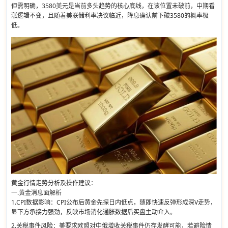
但需明确，3580美元是当前多头趋势的核心底线，在该位置未破前，中期看
涨逻辑不变，且随着美联储利率决议临近，降息确认前下破3580的概率极
低。
黄金行情走势分析及操作建议：
一.黄金消息面解析
1.CPI数据影响：CPI公布后黄金先探日内低点，随即快速反弹形成深V走势，
显下方承接力强劲，反映市场消化通胀数据后买盘主动介入。
2.关税事件风险：美要求欧盟对中俄增收关税事件仍存发酵可能，若避险情