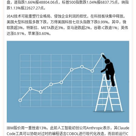
盘，道指跌1.66%报48804.06点，标普500指数跌1.04%报6837.75点，纳指
跌1.13%报22627.27点。
对AI技术可能重塑行业格局、侵蚀企业利润的担忧，在科技板块集中释放。
美国大型科技股多数下跌，万得美国科技七巨头指数下跌0.99%。其中，微
软跌超3%，特斯拉、META跌近3%，亚马逊跌超2%，谷歌-C跌逾1%；英伟
达涨0.91%，苹果涨0.60%。
IBM股价周一重挫逾13%。此前人工智能初创公司Anthropic表示，其Claude
Code工具可以协助对过时的编程语言COBOL进行现代化改造，而目前运行C