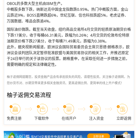
OBOL的多数大型主机由IBM生产。
中概股多数下跌，纳斯达克中国金龙指数跌0.95%。热门中概股方面，金山
云跌近9%，BOSS直聘跌超6%，世纪互联、信也科技跌超5%，老虎证券、
万国数据、唯品会跌逾4%。
国际油价微跌。截至当天收盘，纽约商品交易所4月交货的轻质原油期货价格
下跌17美分，收于每桶66.31美元，跌幅为0.26%；4月交货的伦敦布伦特原
油期货价格下跌27美分，收于每桶71.49美元，跌幅为0.38%。
此外，据央视新闻报道，欧洲议会国际贸易委员会主席贝恩德·朗格表示，欧
洲议会谈判团队决定暂停批准欧盟与美国贸易协议的相关工作，并推迟原定
于24日举行的关于该协议的投票。朗格重申，在采取任何进一步措施之前，
需要明确的规定和法律确定性。
柚子返佣网提醒您，投资金融产品会有承担损失的风险，请理性投资。关注柚子返佣网，为
您炒货币对、炒期货带来更多相关金融资讯、更高返佣比例、更简单的线上开户模式！
柚子返佣交易流程
免费注册
下载软件
在线开户
注入资金
立即返佣