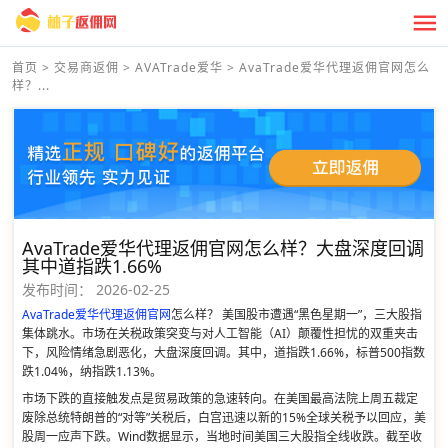
首页
>
交易商返佣
>
AVATrade爱华
>
AvaTrade爱华代理返佣官网怎么
样？...
AvaTrade爱华代理返佣官网怎么样？大盘深度回调
其中道指跌1.66%
发布时间：
2026-02-25
AvaTrade爱华代理返佣官网
怎么样？ 美国股市遭遇“黑色星期一”，三大股指
集体跳水。市场在关税政策突变与对人工智能（AI）颠覆性担忧的双重夹击
下，风险情绪急剧恶化，大盘深度回调。其中，道指跌1.66%，标普500指数
跌1.04%，纳指跌1.13%。
市场下跌的直接触发点是贸易政策的急速转向。在美国最高法院上周五裁定
废除总统特朗普的“对等”关税后，白宫迅速以新的15%全球关税予以回应，美
股周一应声下跌。Wind数据显示，当地时间美国三大股指全线收跌。截至收