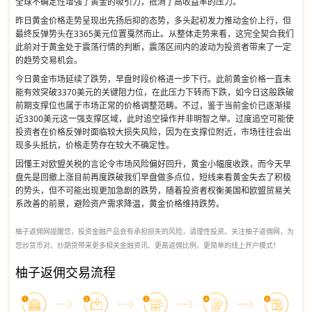
全球不确定性增强了黄金的吸引力，抵消了高收益率的压力。
昨日黄金价格走势呈现出先扬后抑的态势，多头起初发力推动金价上行，但
最终反弹势头在3365美元位置戛然而止。从整体走势来看，这完全契合我们
此前对于黄金处于震荡行情的判断，震荡区间内的波动为投资者带来了一定
的趋势交易机会。
今日黄金市场延续了跌势，早盘时段价格进一步下行。此前黄金价格一直未
能有效突破3370美元的关键阻力位，在此压力下转而下跌，如今日这般跌破
前期支撑位也属于市场正常的价格调整范畴。不过，鉴于当前金价已逐渐接
近3300美元这一强支撑区域，此时追空操作并非明智之举。过度追空可能使
投资者在价格反弹时面临较大损失风险，因为在支撑位附近，市场往往会出
现多头抵抗，价格走势存在较大不确定性。
因懂王对欧盟关税的言论令市场风险偏好回升，黄金小幅度收跌，而今天早
盘先是回撤上涨目前再度跌破我们早盘做多点位，短线来看黄金失去了积极
的势头，但不可能出现更加急剧的跌势，随着投资者权衡美国和欧盟贸易关
系改善的前景，避险资产需求降温，黄金价格维持跌势。
柚子返佣网提醒您，投资金融产品会有承担损失的风险，请理性投资。关注柚子返佣网，为
您炒货币对、炒期货带来更多相关金融资讯、更高返佣比例、更简单的线上开户模式！
柚子返佣交易流程