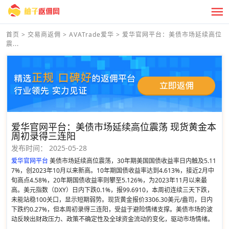
首页
>
交易商返佣
>
AVATrade爱华
>
爱华官网平台：美债市场延续高位
震...
爱华官网平台：美债市场延续高位震荡 现货黄金本
周初录得三连阳
发布时间：
2025-05-28
爱华官网平台
美债市场延续高位震荡，30年期美国国债收益率日内触及5.11
7%，创2023年10月以来新高。10年期国债收益率达到4.613%，接近2月中
旬高点4.58%，20年期国债收益率则攀至5.126%，为2023年11月以来最
高。美元指数（DXY）日内下跌0.1%，报99.6910，本周初连续三天下跌，
未能站稳100关口，显示短期弱势。现货黄金报价3306.30美元/盎司，日内
下跌约0.27%，但本周初录得三连阳，受益于避险情绪支撑。美债市场的波
动反映出财政压力、政策不确定性及全球资金流动的变化，驱动市场情绪。