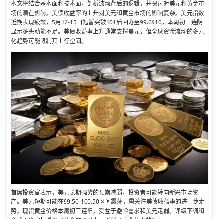
本文将结合基本面和技术面，剖析波动背后的逻辑，并探讨对美元和黄金市
场的潜在影响。美债收益率的上升对美元和黄金市场的影响复杂。美元指数
近期表现疲软，5月12-13日短暂突破101后回落至99.6910，本周初三连阴
显示多头动能不足。美债收益率上升通常支撑美元，但全球资金流动的多元
化趋势可能限制其上行空间。
首席投资官表示，美元长期强势的预期减弱，投资者可能转向新兴市场资
产。美元短期可能在99.50-100.50区间震荡，需关注美债收益率的进一步走
势。现货黄金价格本周初三连阳，受益于避险需求和美元走弱。评级下调和