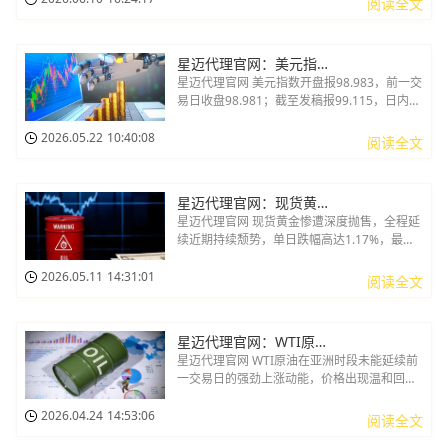
阅读全文
型科技股多数下跌。苹果跌近2%，脸书、谷
歌、微软跌超1%
星迈代理官网：美元指数得以稳住盘面小幅走高
星迈代理官网 美元指数开盘报98.983，前一交
易日收盘98.981；截至发稿报99.115，日内上
涨0.14%，盘中最高99.164，最低98.944，前
期美元小幅回落之后，市场看多情绪有所回
2026.05.22
10:40:08
阅读全文
归，叠加美债收益率有所回暖，进一步提升美
元资产的市场吸引力，为指数反弹提供有力支
撑
星迈代理官网：现货黄金惨遭深度抛售全程延续近期持续颓势
星迈代理官网 现货黄金惨遭深度抛售，全程延
续近期持续颓势，单日跌幅高达1.17%，最终
收官于4543美元/盎司；盘中行情持续下探，
一度击穿关键支撑触及4510.21美元/盎司低
2026.05.11
14:31:01
阅读全文
位，创下三月下旬以来近一个月新低，空头短
期砸盘力度十分强劲
星迈代理官网：WTI原油在亚洲时段未能延续前一交易日的强劲上涨动能
星迈代理官网 WTI原油在亚洲时段未能延续前
一交易日的强劲上涨动能，价格出现温和回
落，当前维持在88美元中部区域附近震荡。从
市场表现来看，油价日内下跌约1%，但整体跌
2026.04.24
14:53:06
阅读全文
幅仍然有限，反映出当前市场在技术性调整与