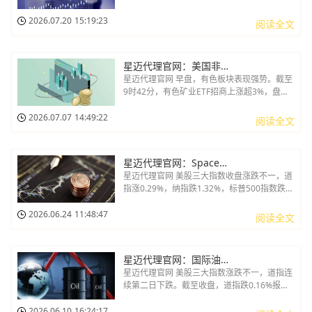
7533.77点，纳指跌1.47%报25881.95点。强
劲的台积电业绩未能提振芯片板块，这一“利好
2026.07.20
15:19:23
阅读全文
出尽”的信号，令市场对AI硬件股估值的担忧明
显升温
星迈代理官网：美国非农爆冷纠偏加息预期 白银紧随其后大涨
星迈代理官网 早盘，有色板块表现强势。截至
9时42分，有色矿业ETF招商上涨超3%，盘中
迅速走高。成分股表现活跃——白银有色强势
封板，湖南白银、兴业银锡等紧随其后大涨。
2026.07.07
14:49:22
阅读全文
美国非农全面爆冷，加息预期纠偏成行情导火
索
星迈代理官网：SpaceX股价跳水大跌16%跌破首日收盘价
星迈代理官网 美股三大指数收盘涨跌不一，道
指涨0.29%，纳指跌1.32%，标普500指数跌
0.37%。大型科技股普跌，谷歌跌超5%，公司
两位关键AI人才先后离职，分别加盟Anthropic
2026.06.24
11:48:47
阅读全文
和OpenAI；奈飞跌近6%，甲骨文跌超5%，亚
马逊跌4.75%
星迈代理官网：国际油价小幅上涨 微软指数跌超1%
星迈代理官网 美股三大指数涨跌不一，道指连
续第二日下跌。截至收盘，道指跌0.16%报
50786.01点，纳指涨0.86%报25929.66点，标
普500指数涨0.3%报7405.73点。盘面上，大
2026.06.10
16:24:17