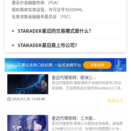
塞舌尔金融服务局 （FSA）
授权离岸实体运营，许可证号为SD049。 ‌
毛里求斯金融服务委员会 （FSC）
+
STARADER星迈的交易模式是什么？
+
STARADER星迈是上市公司？
星迈代理官网：欧洲三大股指全线上涨CAC40指数较前一交易日上涨
星迈代理官网 美联储将于当地时间发布7月议
息结果。芝加哥商品交易所的FedWatch工具
显示，交易员预计维持利率不变的概率为
71%，加息25个基点的概率为29%。欧洲三大
2026.07.30
15:49:46
阅读全文
股指全线上涨。英国伦敦股市《金融时报》
100种股票平均价格指数报收于10871.02点
星迈代理官网：三大股指全线收跌 德国DAX指数下跌0.34%
星迈代理官网 美国三大股指全线收跌。道指跌
0.2%报52552.97点，标普500指数跌0.51%报