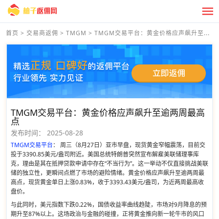
首页
>
交易商返佣
>
TMGM
>
TMGM交易平台：黄金价格应声飙升至...
TMGM交易平台：黄金价格应声飙升至逾两周最高
点
发布时间：
2025-08-28
TMGM交易平台
： 周三（8月27日）亚市早盘，现货黄金窄幅震荡，目前交
投于3390.85美元/盎司附近。美国总统特朗普突然宣布解雇美联储理事库
克，理由是其在抵押贷款申请中存在“不当行为”。这一举动不仅直接挑战美联
储的独立性，更瞬间点燃了市场的避险情绪。黄金价格应声飙升至逾两周最
高点，现货黄金单日上涨0.83%，收于3393.43美元/盎司，为近两周最高收
盘价。
与此同时，美元指数下跌0.22%，国债收益率曲线趋陡，市场对9月降息的预
期升至87%以上。这场政治与金融的碰撞，正将黄金推向新一轮牛市的风口