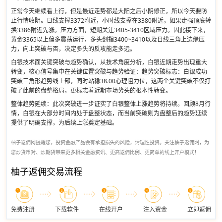
正常今天继续看上行，但是最近走势都是大阳之后小阴修正，所以今天要防
止行情收阴。日线支撑3372附近，小时线支撑在3380附近，如果走强顶底转
换3386附近先涨。压力方面，短期关注3405-3410区域压力。因此接下来，
黄金3365以上偏多震荡运行，多头剑指3400~3410以及日线三角上边缘压
力，向上突破与否，决定多头的反攻能走多远。
白银技术面关键突破与趋势确认，从技术角度分析，白银近期走势出现重大
转变，核心信号集中在关键位置突破与趋势验证：趋势突破标志：白银成功
突破三角形趋势线上部，同时站稳38.00心理阻力位，这两个关键突破不仅打
破了此前的盘整格局，更标志着近期市场势头的根本性转变。
整体趋势延续：此次突破进一步证实了白银整体上涨趋势将持续。回顾8月行
情，白银在大部分时间内处于盘整状态，而当前突破则为盘整后的趋势延续
提供了明确支撑，为后续上涨奠定基础。
柚子返佣网提醒您，投资金融产品会有承担损失的风险，请理性投资。关注柚子返佣网，为
您炒货币对、炒期货带来更多相关金融资讯、更高返佣比例、更简单的线上开户模式！
柚子返佣交易流程
免费注册
下载软件
在线开户
注入资金
立即返佣