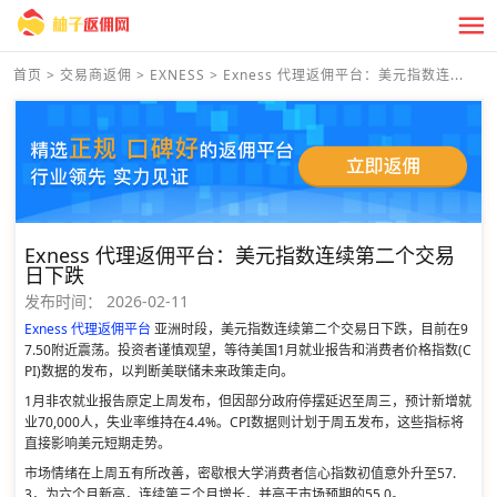
首页
>
交易商返佣
>
EXNESS
>
Exness 代理返佣平台：美元指数连...
Exness 代理返佣平台：美元指数连续第二个交易
日下跌
发布时间：
2026-02-11
Exness 代理返佣平台
亚洲时段，美元指数连续第二个交易日下跌，目前在9
7.50附近震荡。投资者谨慎观望，等待美国1月就业报告和消费者价格指数(C
PI)数据的发布，以判断美联储未来政策走向。
1月非农就业报告原定上周发布，但因部分政府停摆延迟至周三，预计新增就
业70,000人，失业率维持在4.4%。CPI数据则计划于周五发布，这些指标将
直接影响美元短期走势。
市场情绪在上周五有所改善，密歇根大学消费者信心指数初值意外升至57.
3，为六个月新高，连续第三个月增长，并高于市场预期的55.0。