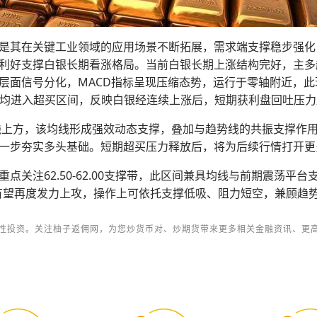
是其在关键工业领域的应用场景不断拓展，需求端支撑稳步强化
利好支撑白银长期看涨格局。当前白银长期上涨结构完好，主多
层面信号分化，MACD指标呈现压缩态势，运行于零轴附近，
周期均进入超买区间，反映白银经连续上涨后，短期获利盘回吐压
线上方，该均线形成强效动态支撑，叠加与趋势线的共振支撑作
一步夯实多头基础。短期超买压力释放后，将为后续行情打开更
注62.50-62.00支撑带，此区间兼具均线与前期震荡平台支
多头有望再度发力上攻，操作上可依托支撑低吸、阻力短空，兼顾趋
性投资。关注柚子返佣网，为您炒货币对、炒期货带来更多相关金融资讯、更