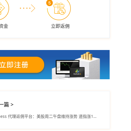
资金
立即返佣
一篇
>
Exness 代理返佣平台：美股周二午盘维持涨势 道指涨151.81点