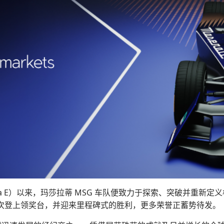
mula E）以来，玛莎拉蒂 MSG 车队便致力于探索、突破并重
次登上领奖台，并迎来里程碑式的胜利，更多荣誉正蓄势待发。